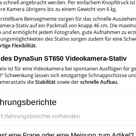
 schnell angebracht werden. Per einfachem Knopfdruck ist 
Ihre Kamera übrigens bis zu einem Gewicht von 6 kg.
erstellbare Beinsegmente sorgen für das schnelle Auszie
amera-Stativ auf ein Packmaß von knapp 46 cm. Die maxima
h und ermöglicht jedem Fotografen, gute Aufnahmen zu erzi
llungsmöglichkeiten des Stativs sorgen zudem für eine Sch
rtige Flexibilität
.
t des DynaSun ST650 Videokamera-Stativ
ativ ist für eine Videokamera bei spontanen Ausflügen für 
0° Schwenkung lassen sich einzigartige Schnappschüsse un
merastativ die
Stabilität
sowie der
schnelle Aufbau
.
hrungsberichte
 Erfahrungsberichte vorhanden
st eine Frage oder eine Meinung zum Artikel? T