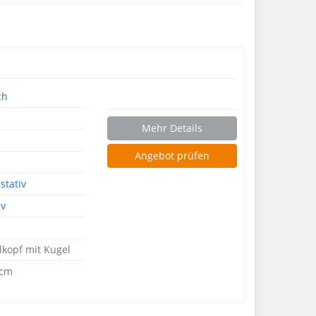
ch
Mehr Details
Angebot prüfen
stativ
iv
kopf mit Kugel
⠀cm