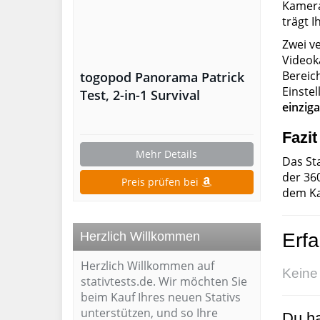
Kamera
trägt 
Zwei v
Videok
Bereic
togopod Panorama Patrick
Einste
Test, 2-in-1 Survival
einziga
Panorama Stativ
Fazi
Mehr Details
Das St
der 36
Preis prüfen bei
dem Ka
Herzlich Willkommen
Erfa
Herzlich Willkommen auf
Keine
stativtests.de. Wir möchten Sie
beim Kauf Ihres neuen Stativs
unterstützen, und so Ihre
Du ha