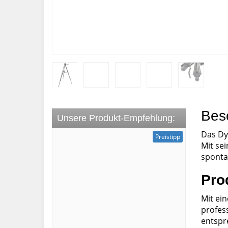
Bes
Unsere Produkt-Empfehlung:
Das Dy
Preistipp
Mit sei
sponta
Pro
Mit ei
profess
entspr