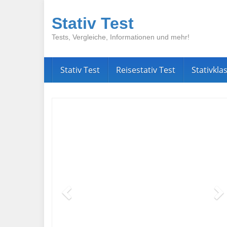
Skip
to
Stativ Test
main
content
Tests, Vergleiche, Informationen und mehr!
Stativ Test
Reisestativ Test
Stativkl