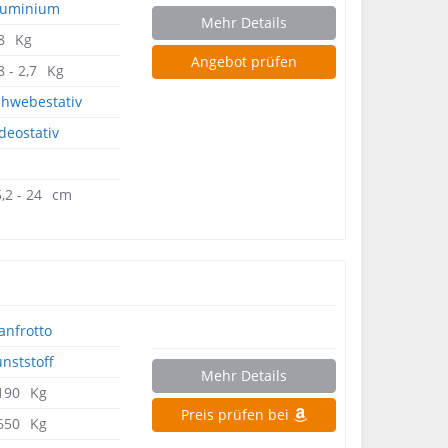
luminium
Mehr Details
,8⠀Kg
Angebot prüfen
8 - 2,7⠀Kg
chwebestativ
deostativ
5,2 - 24⠀cm
nfrotto
nststoff
Mehr Details
,190⠀Kg
Preis prüfen bei
,650⠀Kg