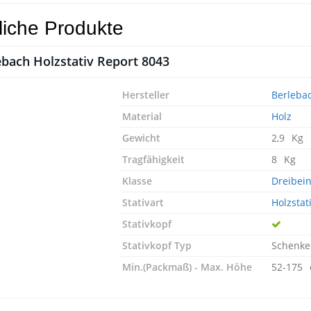
liche Produkte
ebach Holzstativ Report 8043
Hersteller
Berleba
Material
Holz
Gewicht
2,9⠀Kg
Tragfähigkeit
8⠀Kg
Klasse
Dreibein
Stativart
Holzstat
Stativkopf
Stativkopf Typ
Schenkel
Min.(Packmaß) - Max. Höhe
52-175