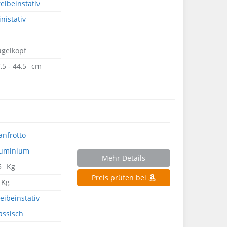
eibeinstativ
nistativ
gelkopf
,5 - 44,5⠀cm
nfrotto
luminium
Mehr Details
5⠀Kg
Preis prüfen bei
⠀Kg
eibeinstativ
assisch