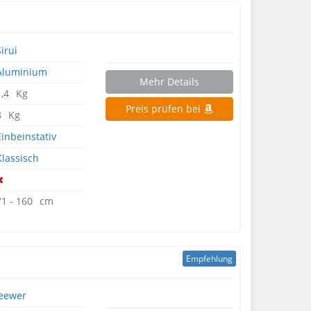
Sirui
Aluminium
Mehr Details
1,4⠀Kg
Preis prüfen bei
8⠀Kg
Einbeinstativ
Klassisch
71 - 160⠀cm
Empfehlung
eewer