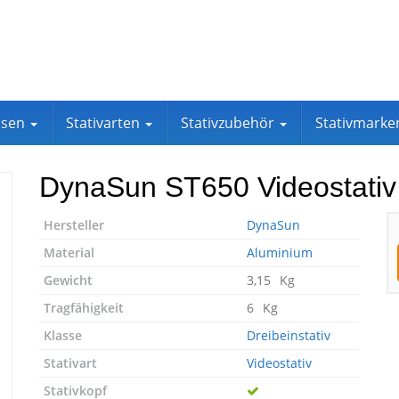
assen
Stativarten
Stativzubehör
Stativmark
DynaSun ST650 Videostativ
Hersteller
DynaSun
Material
Aluminium
Gewicht
3,15⠀Kg
Tragfähigkeit
6⠀Kg
Klasse
Dreibeinstativ
Stativart
Videostativ
Stativkopf