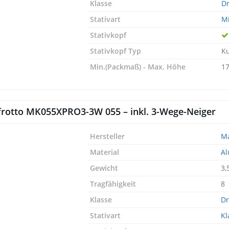
Klasse
Dr
Stativart
Mi
Stativkopf
Stativkopf Typ
Ku
Min.(Packmaß) - Max. Höhe
17
rotto MK055XPRO3-3W 055 – inkl. 3-Wege-Neiger
Hersteller
Ma
Material
A
Gewicht
3,
Tragfähigkeit
8
Klasse
Dr
Stativart
Kl