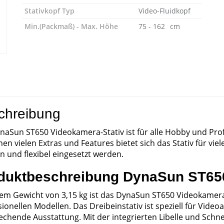
Stativkopf Typ
Video-Fluidkopf
Min.(Packmaß) - Max. Höhe
75 - 162⠀cm
chreibung
naSun ST650 Videokamera-Stativ ist für alle Hobby und Pro
nen vielen Extras und Features bietet sich das Stativ für v
n und flexibel eingesetzt werden.
duktbeschreibung DynaSun ST650
nem Gewicht von 3,15 kg ist das DynaSun ST650 Videokamera
ionellen Modellen. Das Dreibeinstativ ist speziell für Video
echende Ausstattung. Mit der integrierten Libelle und Schne