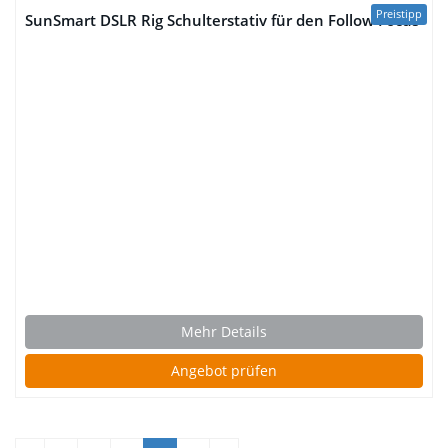
Preistipp
SunSmart DSLR Rig Schulterstativ für den Follow Focus
Mehr Details
Angebot prüfen