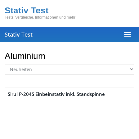
Skip
Stativ Test
to
main
Tests, Vergleiche, Informationen und mehr!
content
Stativ Test
Toggl
navig
Aluminium
Sirui P-204S Einbeinstativ inkl. Standspinne